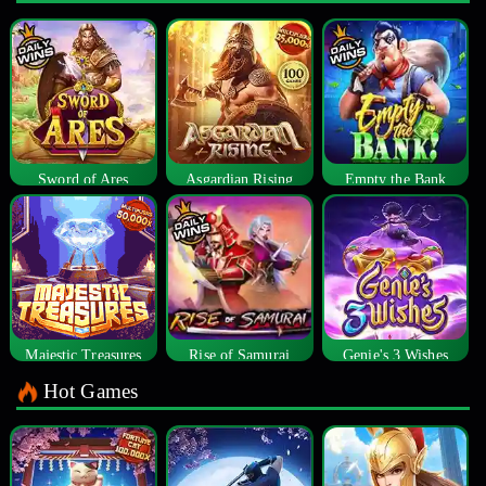
Sword of Ares
Asgardian Rising
Empty the Bank
Majestic Treasures
Rise of Samurai
Genie's 3 Wishes
Hot Games