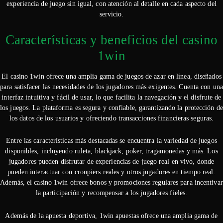
experiencia de juego sin igual, con atención al detalle en cada aspecto del
servicio.
Características y beneficios del casino
1win
El casino 1win ofrece una amplia gama de juegos de azar en línea, diseñados
para satisfacer las necesidades de los jugadores más exigentes. Cuenta con una
interfaz intuitiva y fácil de usar, lo que facilita la navegación y el disfrute de
los juegos. La plataforma es segura y confiable, garantizando la protección de
los datos de los usuarios y ofreciendo transacciones financieras seguras.
Entre las características más destacadas se encuentra la variedad de juegos
disponibles, incluyendo ruleta, blackjack, poker, tragamonedas y más. Los
jugadores pueden disfrutar de experiencias de juego real en vivo, donde
pueden interactuar con croupiers reales y otros jugadores en tiempo real.
Además, el casino 1win ofrece bonos y promociones regulares para incentivar
la participación y recompensar a los jugadores fieles.
Además de la apuesta deportiva, 1win apuestas ofrece una amplia gama de