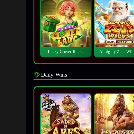
Lucky Clover Riches
Almighty Zeus Wi
Daily Wins