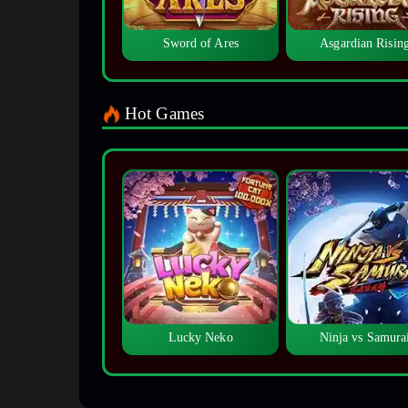
Sword of Ares
Asgardian Risin
Hot Games
Lucky Neko
Ninja vs Samura