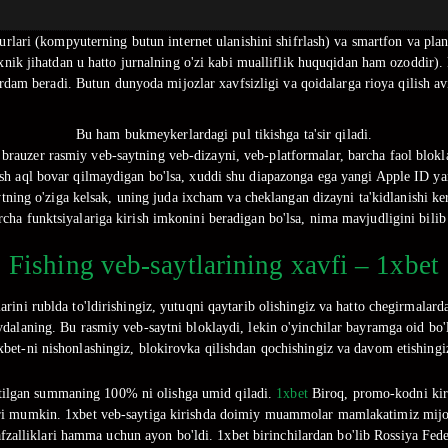
rlari (kompyuterning butun internet ulanishini shifrlash) va smartfon va plan
nik jihatdan u hatto jurnalning o'zi kabi mualliflik huquqidan ham ozoddir). B
rdam beradi. Butun dunyoda mijozlar xavfsizligi va qoidalarga rioya qilish a
Bu ham bukmeykerlardagi pul tikishga ta'sir qiladi.
rauzer rasmiy veb-saytning veb-dizayni, veb-platformalar, barcha faol bloklar 
sh aql bovar qilmaydigan bo'lsa, xuddi shu diapazonga ega yangi Apple ID yar
tning o'ziga kelsak, uning juda ixcham va cheklangan dizayni ta'kidlanishi ke
cha funktsiyalariga kirish imkonini beradigan bo'lsa, nima mavjudligini bili
Fishing veb-saytlarining xavfi – 1xbet
larini rublda to'ldirishingiz, yutuqni qaytarib olishingiz va hatto chegirmala
ydalaning. Bu rasmiy veb-saytni bloklaydi, lekin o'yinchilar bayramga oid bo
xbet-ni nishonlashingiz, blokirovka qilishdan qochishingiz va davom etishingi
ritilgan summaning 100% ni olishga umid qiladi.
1xbet
Biroq, promo-kodni kirit
i mumkin. 1xbet veb-saytiga kirishda doimiy muammolar mamlakatimiz mijozlar
fzalliklari hamma uchun ayon bo'ldi. 1xbet birinchilardan bo'lib Rossiya Fe