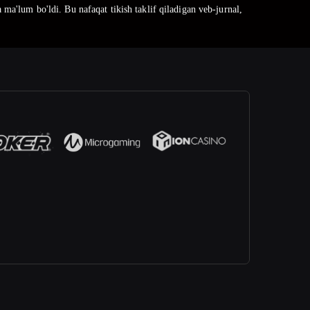
 ma'lum bo'ldi. Bu nafaqat tikish taklif qiladigan veb-jurnal,