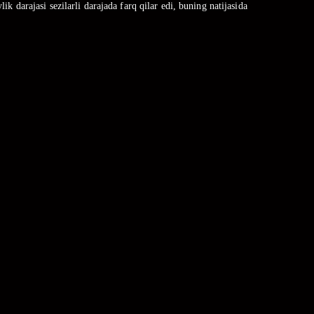
k darajasi sezilarli darajada farq qilar edi, buning natijasida