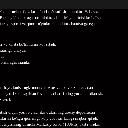
shetlar uchun ilovalar sifatida o'rnatilishi mumkin.
Heliostat –
unday klonlar, agar uni blokirovka qilishga urinishlar bo'lsa,
viatsiya sporti va qimor o'yinlarida muhim ahamiyatga ega.
va xarita bo'limlarini ko'rsatadi.
atishga arziydi.
rak.
b olishingiz mumkin.
rdan foydalanishingiz mumkin. Asosiysi, xavfsiz havoladan
'lmagan 1xbet saytidan foydalanadilar. Uning yordami bilan siz
z kerak.
ish orqali yosh o'yinchilar o'zlarining asosiy depozitidan
ini ko'zgu qidirishga ko'p vaqt sarflashga majbur qiladi.
deratsiyasining birinchi Markaziy banki (TsUPIS) 1xstavkadan