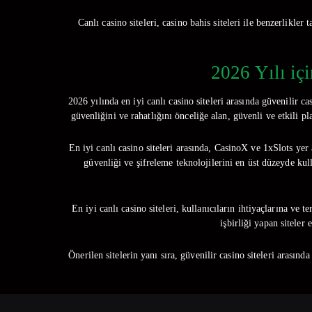
Canlı casino siteleri, casino bahis siteleri ile benzerlikle
2026 Yılı içi
2026 yılında en iyi canlı casino siteleri arasında güvenilir cas
güvenliğini ve rahatlığını önceliğe alan, güvenli ve etkili pla
En iyi canlı casino siteleri arasında, CasinoX ve 1xSlots yer 
güvenliği ve şifreleme teknolojilerini en üst düzeyde kul
En iyi canlı casino siteleri, kullanıcıların ihtiyaçlarına ve t
işbirliği yapan siteler 
Önerilen sitelerin yanı sıra, güvenilir casino siteleri arasın