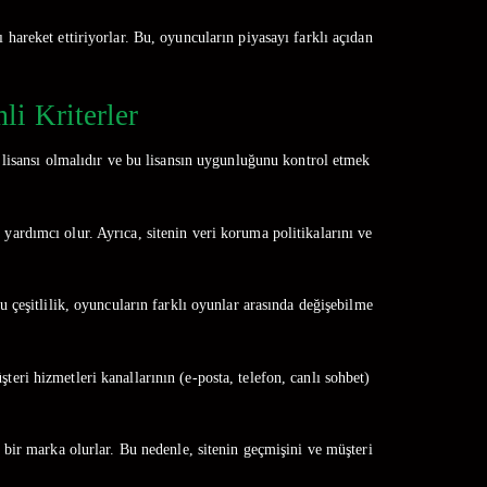
ı hareket ettiriyorlar. Bu, oyuncuların piyasayı farklı açıdan
li Kriterler
ir lisansı olmalıdır ve bu lisansın uygunluğunu kontrol etmek
 yardımcı olur. Ayrıca, sitenin veri koruma politikalarını ve
 Bu çeşitlilik, oyuncuların farklı oyunlar arasında değişebilme
teri hizmetleri kanallarının (e-posta, telefon, canlı sohbet)
ir bir marka olurlar. Bu nedenle, sitenin geçmişini ve müşteri