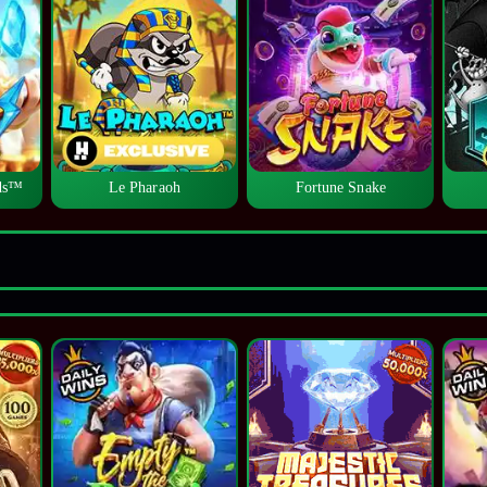
lds™
Le Pharaoh
Fortune Snake