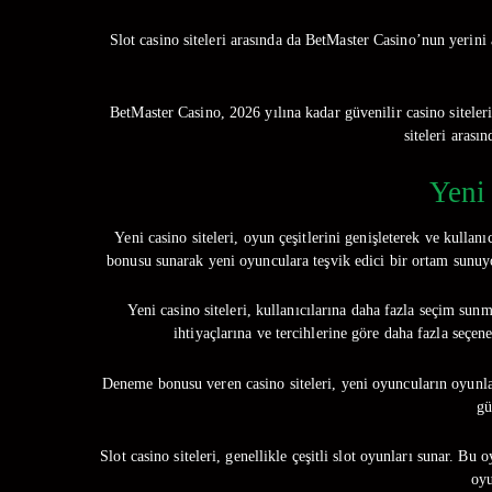
Slot casino siteleri arasında da BetMaster Casino’nun yerini a
BetMaster Casino, 2026 yılına kadar güvenilir casino siteleri 
siteleri aras
Yeni 
Yeni casino siteleri, oyun çeşitlerini genişleterek ve kullan
bonusu sunarak yeni oyunculara teşvik edici bir ortam sunuyorla
Yeni casino siteleri, kullanıcılarına daha fazla seçim su
ihtiyaçlarına ve tercihlerine göre daha fazla seçene
Deneme bonusu veren casino siteleri, yeni oyuncuların oyunlar
gü
Slot casino siteleri, genellikle çeşitli slot oyunları sunar. Bu 
oyu