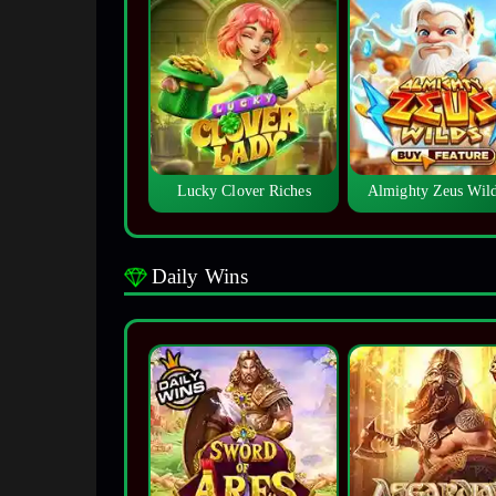
Lucky Clover Riches
Almighty Zeus Wi
Daily Wins