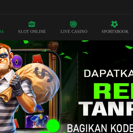
DA
SLOT ONLINE
LIVE CASINO
SPORTSBOOK