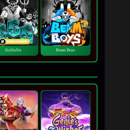
SixSixSix
Beam Boys