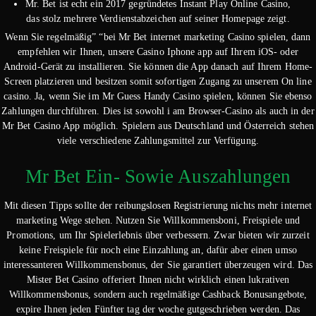
Mr. Bet ist echt ein 2017 gegründetes Instant Play Online Casino,
das stolz mehrere Verdienstabzeichen auf seiner Homepage zeigt.
Wenn Sie regelmäßig” “bei Mr Bet internet marketing Casino spielen, dann
empfehlen wir Ihnen, unsere Casino Iphone app auf Ihrem iOS- oder
Android-Gerät zu installieren. Sie können die App danach auf Ihrem Home-
Screen platzieren und besitzen somit sofortigen Zugang zu unserem On line
casino. Ja, wenn Sie im Mr Guess Handy Casino spielen, können Sie ebenso
Zahlungen durchführen. Dies ist sowohl i am Browser-Casino als auch in der
Mr Bet Casino App möglich. Spielern aus Deutschland und Österreich stehen
viele verschiedene Zahlungsmittel zur Verfügung.
Mr Bet Ein- Sowie Auszahlungen
Mit diesen Tipps sollte der reibungslosen Registrierung nichts mehr internet
marketing Wege stehen. Nutzen Sie Willkommensboni, Freispiele und
Promotions, um Ihr Spielerlebnis über verbessern. Zwar bieten wir zurzeit
keine Freispiele für noch eine Einzahlung an, dafür aber einen umso
interessanteren Willkommensbonus, der Sie garantiert überzeugen wird. Das
Mister Bet Casino offeriert Ihnen nicht wirklich einen lukrativen
Willkommensbonus, sondern auch regelmäßige Cashback Bonusangebote,
expire Ihnen jeden Fünfter tag der woche gutgeschrieben werden. Das