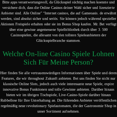
Bitte apps verantwortungsvoll, da Glücksspiel süchtig machen koennte und
versichere dich, dass die Online Casinos deiner Wahl sicher und lizenzierte
Anbieter sind. Alle Online” “Internet casinos, die auf Gameoasis. de erwähnt
werden, sind absolut sicher und seriös. Sie können jedoch während spezieller
Aktionen Freispiele erhalten oder sie im Bonus Shop kaufen. Mr. Bet verfügt
über eine gewisse angemessene Spielbibliothek durch über 3. 500
Casinospielen, die allesamt von den tollsten Spieleanbietern der
Glücksspielbranche stammen.
Welche On-line Casino Spiele Lohnen
Sich Für Meine Person?
Hier finden Sie alle vertrauenswürdigen Informationen über Spiele und deren
Features, die wir throughout Zukunft anbieten. Bei uns finden Sie nicht nur
klassische Online Slots, jedoch auch viele interessante neue Spiele, expire
innovative Bonus Funktionen und tolle Gewinne anbieten. Darüber hinaus
bieten wir im übrigen Tischspiele, Live-Casino-Spiele darüber hinaus
Rubbellose für Ihre Unterhaltung an. Die führenden Anbieter veröffentlichen
regelmäßig neue revolutionary Spielautomaten, die der Gastronomie Shop in
unser Sortiment aufnehmen.