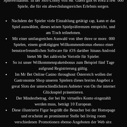
Spielverhaltens. In der Slot-Lobby von Mr. Guess gibt es etwa a few. 000
Spiele, die für ein abwechslungsreiches Erlebnis sorgen.
Nachdem der Spieler viele Einzahlung getätigt cap, kann er das
Spiel auswählen, dieses seinen Spielpräferenzen entspricht, und
am Tisch teilnehmen.
Mit einer umfangreichen Auswahl von über three or more. 000
Spielen, einem großzügigen Willkommensbonus ebenso einer
benutzerfreundlichen Software für iOS darüber hinaus Android
bietet Mr Bet zahlreiche Vorteile für Spieler.
So ist unser Willkommenspaketsbonus zum Beispiel fünf Tage
aufgrund Registrierung gültig.
Im Mr Bet Online Casino throughout Österreich wollen der
Gastronomie Shop unseren Spielern dieses breites Angebot a
great Slots der unterschiedlichsten Anbieter von On the internet
Glücksspiel präsentieren.
Der Mindestbetrag, der bei Ihr virtuelles Konto eingezahlt
werden muss, beträgt 10 European.
Diese illustrierte Figur begrüßt die Besucher bei der Homepage
und erscheint an prominenter Stelle bei living room
verschiedenen Promotionen ebenso Angeboten der Web site.