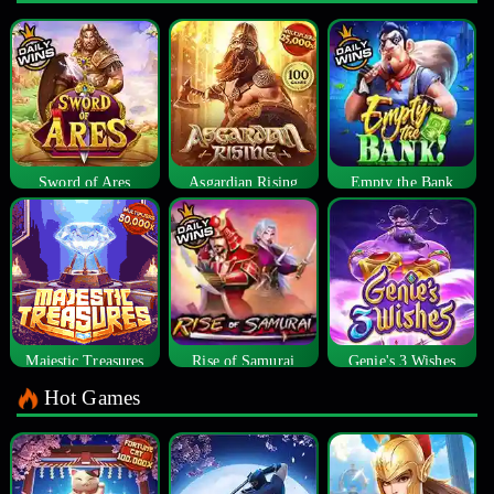
Sword of Ares
Asgardian Rising
Empty the Bank
Majestic Treasures
Rise of Samurai
Genie's 3 Wishes
Hot Games