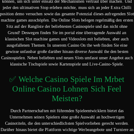
können, um sich unter einsatz der Mechanismen vertraut über machen. Und
jeder den ultimativen Stop erleben möchte, muss sich an jeder Extra Chilli
position demo versuchen sowie das gesamte Potenzial dieses aufregenden Slot
machine games ausschöpfen. Die Online Slots belegen regelmäßig den ersten
Sitz auf der Rangliste der beliebtesten Casinospiele und das nicht ohne
Grund! Deswegen finden Sie im portal eine überragende Auswahl an
klassischen Slot machine games und Videoslots mit beliebten, aber auch
ausgefallenen Themen. In unserem Casino On the web finden Sie eine
gewisse unfassbar große darüber hinaus diverse Auswahl the den besten
Casinospielen. Neben beliebten und neuen Slots umfasst unser Angebot auch
klassische Tischspiele sowie Kartenspiele und Live-Casino-Spiele.
✅ Welche Casino Spiele Im Mrbet
Online Casino Lohnen Sich Feel
Meisten?
Durch Partnerschaften mit führenden Spieleentwicklern bietet das
Unternehmen seinen Spielern eine große Auswahl an hochwertigen
Casinotiteln, die den unterschiedlichsten Spielvorlieben gerecht werden.
Darüber hinaus bietet die Plattform wichtige Werbeangebote und Turniere an