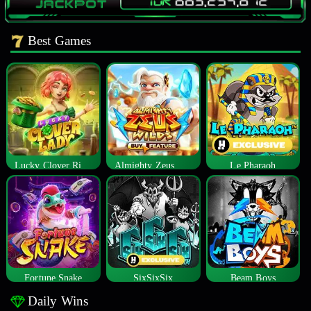
Best Games
Lucky Clover Riches
Almighty Zeus Wilds™
Le Pharaoh
Fortune Snake
SixSixSix
Beam Boys
Daily Wins