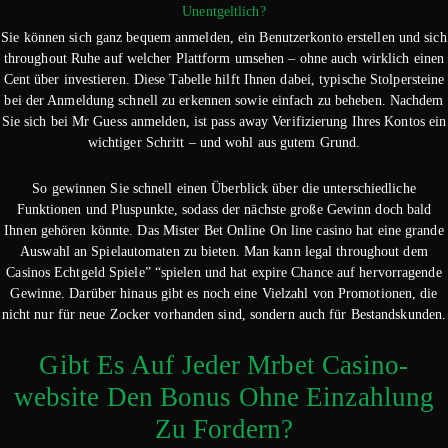
Unentgeltlich?
Sie können sich ganz bequem anmelden, ein Benutzerkonto erstellen und sich
throughout Ruhe auf welcher Plattform umsehen – ohne auch wirklich einen
Cent über investieren. Diese Tabelle hilft Ihnen dabei, typische Stolpersteine
bei der Anmeldung schnell zu erkennen sowie einfach zu beheben. Nachdem
Sie sich bei Mr Guess anmelden, ist pass away Verifizierung Ihres Kontos ein
wichtiger Schritt – und wohl aus gutem Grund.
So gewinnen Sie schnell einen Überblick über die unterschiedliche
Funktionen und Pluspunkte, sodass der nächste große Gewinn doch bald
Ihnen gehören könnte. Das Mister Bet Online On line casino hat eine grande
Auswahl an Spielautomaten zu bieten. Man kann legal throughout dem
Casinos Echtgeld Spiele” “spielen und hat expire Chance auf hervorragende
Gewinne. Darüber hinaus gibt es noch eine Vielzahl von Promotionen, die
nicht nur für neue Zocker vorhanden sind, sondern auch für Bestandskunden.
Gibt Es Auf Jeder Mrbet Casino-
website Den Bonus Ohne Einzahlung
Zu Fordern?