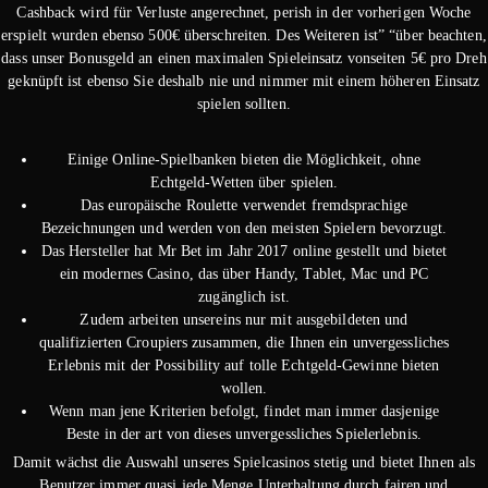
Cashback wird für Verluste angerechnet, perish in der vorherigen Woche
erspielt wurden ebenso 500€ überschreiten. Des Weiteren ist” “über beachten,
dass unser Bonusgeld an einen maximalen Spieleinsatz vonseiten 5€ pro Dreh
geknüpft ist ebenso Sie deshalb nie und nimmer mit einem höheren Einsatz
spielen sollten.
Einige Online-Spielbanken bieten die Möglichkeit, ohne
Echtgeld-Wetten über spielen.
Das europäische Roulette verwendet fremdsprachige
Bezeichnungen und werden von den meisten Spielern bevorzugt.
Das Hersteller hat Mr Bet im Jahr 2017 online gestellt und bietet
ein modernes Casino, das über Handy, Tablet, Mac und PC
zugänglich ist.
Zudem arbeiten unsereins nur mit ausgebildeten und
qualifizierten Croupiers zusammen, die Ihnen ein unvergessliches
Erlebnis mit der Possibility auf tolle Echtgeld-Gewinne bieten
wollen.
Wenn man jene Kriterien befolgt, findet man immer dasjenige
Beste in der art von dieses unvergessliches Spielerlebnis.
Damit wächst die Auswahl unseres Spielcasinos stetig und bietet Ihnen als
Benutzer immer quasi jede Menge Unterhaltung durch fairen und