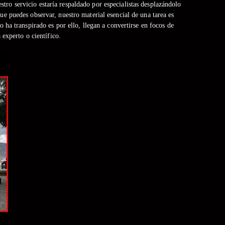
tro servicio estaría respaldado por especialistas desplazándolo
que puedes observar, nuestro material esencial de una tarea es
ha transpirado es por ello, llegan a convertirse en focos de
experto o científico.