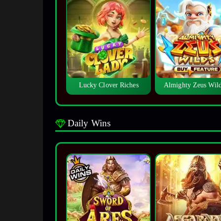
Lucky Clover Riches
Almighty Zeus Wi
Daily Wins