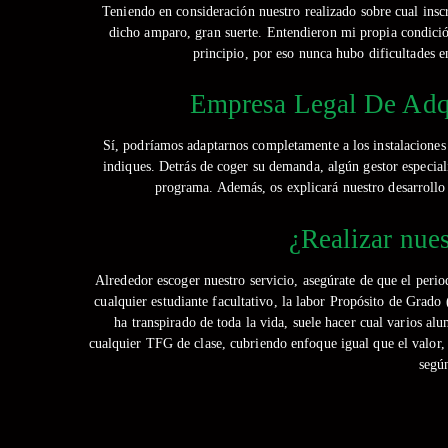
Teniendo en consideración nuestro realizado sobre cual insc
dicho amparo, gran suerte. Entendieron mi propia condición
principio, por eso nunca hubo dificultades e
Empresa Legal De Adq
Sí, podrí­amos adaptarnos completamente a los instalacione
indiques. Detrás de coger su demanda, algún gestor especiali
programa. Además, os explicará nuestro desarrollo i
¿Realizar nue
Alrededor escoger nuestro servicio, asegúrate de que el peri
cualquier estudiante facultativo, la labor Propósito de Grado 
ha transpirado de toda la vida, suele hacer cual varios a
cualquier TFG de clase, cubriendo enfoque igual que el valor, c
según