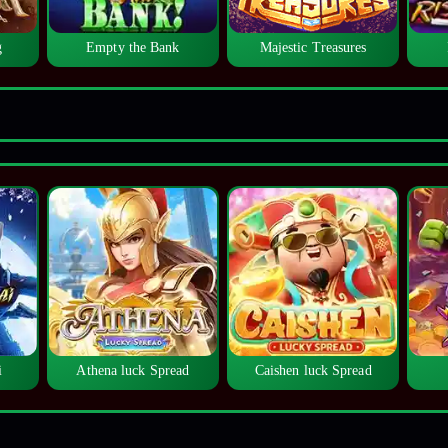
g
Empty the Bank
Majestic Treasures
i
Athena luck Spread
Caishen luck Spread