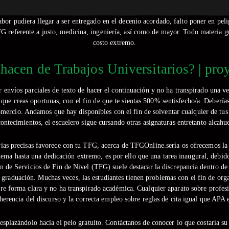
 labor pudiera llegar a ser entregado en el decenio acordado, falto poner en pel
FG referente a justo, medicina, ingeniería, así­ como de mayor. Todo materia gu
costo extremo.
 hacen de Trabajos Universitarios?
| pro
r envíos parciales de texto de hacer el continuación y no ha transpirado una ve
 que creas oportunas, con el fin de que te sientas 500% sentisfecho/a. Deber
ercio. Andamos que hay disponibles con el fin de solventar cualquier de tus 
contecimientos, el escuelero sigue cursando otras asignaturas entretanto alcah
as precisas favorece con tu TFG, acerca de TFGOnline.serí­a os ofrecemos la 
ema hasta una dedicación extremo, es por ello que una tarea inaugural, debido
ón de Servicios de Fin de Nivel (TFG) suele destacar la discrepancia dentro d
la graduación. Muchas veces, las estudiantes tienen problemas con el fin de org
re forma clara y no ha transpirado académica. Cualquier aparato sobre profesio
coherencia del discurso y la correcta empleo sobre reglas de cita igual que APA
esplazándolo hacia el pelo gratuito. Contáctanos de conocer lo que costaría s