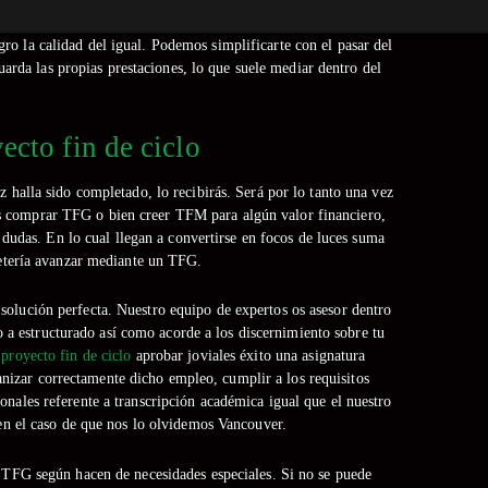
igro la calidad del igual. Podemos simplificarte con el pasar del
arda las propias prestaciones, lo que suele mediar dentro del
yecto fin de ciclo
z halla sido completado, lo recibirás. Será por lo tanto una vez
ías comprar TFG o bien creer TFM para algún valor financiero,
dudas. En lo cual llegan a convertirse en focos de luces suma
uetería avanzar mediante un TFG.
solución perfecta. Nuestro equipo de expertos os asesor dentro
 a estructurado así­ como acorde a los discernimiento sobre tu
e
proyecto fin de ciclo
aprobar joviales éxito una asignatura
anizar correctamente dicho empleo, cumplir a los requisitos
nales referente a transcripción académica igual que el nuestro
 en el caso de que nos lo olvidemos Vancouver.
u TFG según hacen de necesidades especiales. Si no se puede