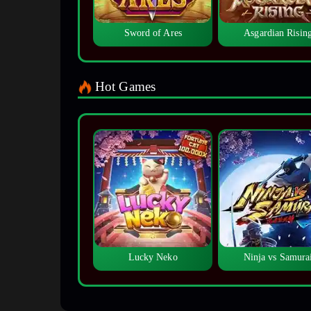
Sword of Ares
Asgardian Risin
Hot Games
Lucky Neko
Ninja vs Samura