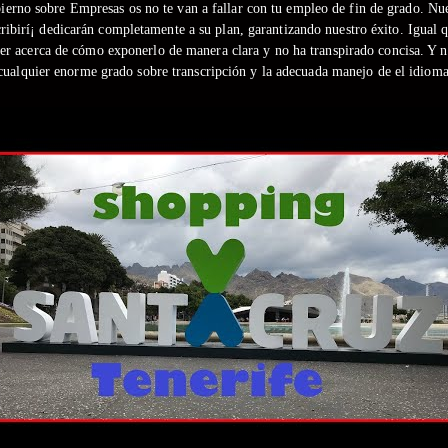
ierno sobre Empresas os no te van a fallar con tu empleo de fin de grado. Nues
cribirí¡ dedicarán completamente a su plan, garantizando nuestro éxito. Igual 
er acerca de cómo exponerlo de manera clara y no ha transpirado concisa. Y no 
 cualquier enorme grado sobre transcripción y la adecuada manejo de el idioma 