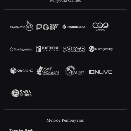
Penyedia Games
Metode Pembayaran
Transfer Bank