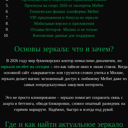
Прогнозы на спорт 2026 от экспертов Melbet
Технические фишки платформы Melbet
VIP-предложения и бонусы на зеркало
Мобильные версии и приложения
Отзывы бетторов: Москва и не только
Контактные данные для поддержки
Основы зеркала: что и зачем?
В 2026 году мир букмекерских контор немыслимо динамичен, но
зеркало мелбет на сегодня
– это как тайное окно в океан ставок. Когда
основной сайт «закрывается» или грузится словно улитка в Москве,
зеркало делает магию: мгновенный доступ к любимому Melbet даже из
самых непредсказуемых закоулков интернета.
Это не просто клонирование – зеркало помогает сохранить связь с
азарта и беттинга, обходя блокировки, словно опытный разведчик на
горячем маршруте. Надёжно, быстро и всегда под рукой.
Где и как найти актуальное зеркало