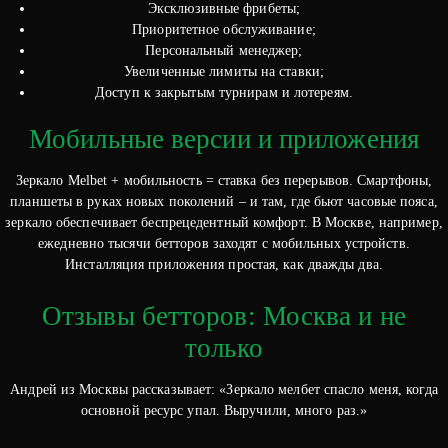
Эксклюзивные фрибеты;
Приоритетное обслуживание;
Персональный менеджер;
Увеличенные лимиты на ставки;
Доступ к закрытым турнирам и лотереям.
Мобильные версии и приложения
Зеркало Melbet + мобильность = ставка без перерывов. Смартфоны,
планшеты в руках новых поколений – и там, где бьют часовые пояса,
зеркало обеспечивает беспрецедентный комфорт. В Москве, например,
ежедневно тысячи бетторов заходят с мобильных устройств.
Инсталляция приложения простая, как дважды два.
Отзывы бетторов: Москва и не
только
Андрей из Москвы рассказывает: «Зеркало мелбет спасло меня, когда
основной ресурс упал. Выручили, много раз.»