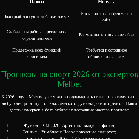
Плюсы
Минусы
Риск попасть на фейковый
Быстрый доступ при блокировках
сайт
Стабильная работа в регионах с
Возможны технические сбои
ограничениями
Поддержка всех функций
Требуется постоянное
оригинала
обновление ссылок
Прогнозы на спорт 2026 от экспертов
Melbet
К 2026 году в Москве уже можно подшаманить ставки практически на
любую дисциплину – от классического футбола до мото-рейсов. Наши
десять номерков в боте отбирают настоящие мастера прогноза:
Футбол – ЧМ 2026: Аргентина выйдет в финал;
Теннис – Уимблдон: Новое поколение лидирует;
Хоккей на льду – КХЛ: СКА сохраняет титул;