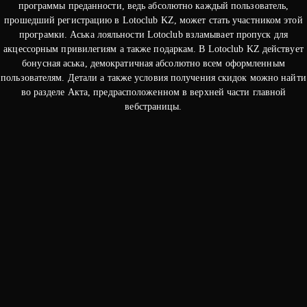
программы преданности, ведь абсолютно каждый пользователь,
прошедший регистрацию в Lotoclub KZ, может стать участником этой
програмки. Аська лояльности Lotoclub взламывает пропуск для
акцессорным привилегиям а также подаркам. В Lotoclub KZ действует
бонусная аська, демократичная абсолютно всем оформленным
пользователям. Детали а также условия получения скидок можно найти
во разделе Акта, предрасположенном в верхней части главной
вебстраницы.