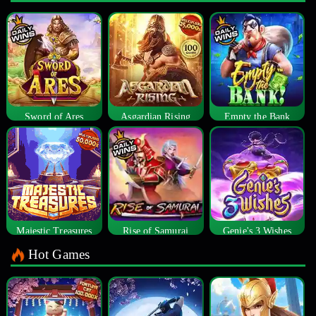
Sword of Ares
Asgardian Rising
Empty the Bank
Majestic Treasures
Rise of Samurai
Genie's 3 Wishes
Hot Games