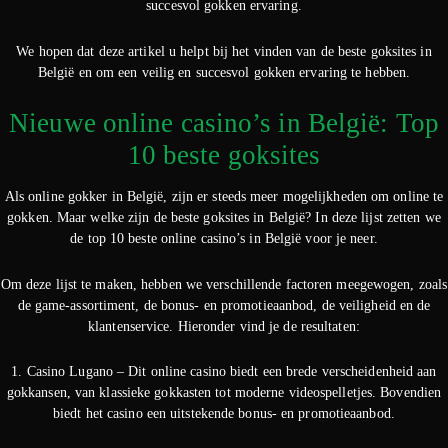
succesvol gokken ervaring.
We hopen dat deze artikel u helpt bij het vinden van de beste goksites in
België en om een veilig en succesvol gokken ervaring te hebben.
Nieuwe online casino’s in België: Top
10 beste goksites
Als online gokker in België, zijn er steeds meer mogelijkheden om online te
gokken. Maar welke zijn de beste goksites in België? In deze lijst zetten we
de top 10 beste online casino’s in België voor je neer.
Om deze lijst te maken, hebben we verschillende factoren meegewogen, zoals
de game-assortiment, de bonus- en promotieaanbod, de veiligheid en de
klantenservice. Hieronder vind je de resultaten:
1. Casino Lugano – Dit online casino biedt een brede verscheidenheid aan
gokkansen, van klassieke gokkasten tot moderne videospelletjes. Bovendien
biedt het casino een uitstekende bonus- en promotieaanbod.