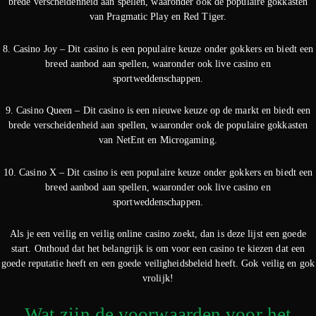
brede verscheidenheid aan spellen, waaronder ook de populaire gokkasten
van Pragmatic Play en Red Tiger.
8. Casino Joy – Dit casino is een populaire keuze onder gokkers en biedt een
breed aanbod aan spellen, waaronder ook live casino en
sportweddenschappen.
9. Casino Queen – Dit casino is een nieuwe keuze op de markt en biedt een
brede verscheidenheid aan spellen, waaronder ook de populaire gokkasten
van NetEnt en Microgaming.
10. Casino X – Dit casino is een populaire keuze onder gokkers en biedt een
breed aanbod aan spellen, waaronder ook live casino en
sportweddenschappen.
Als je een veilig en veilig online casino zoekt, dan is deze lijst een goede
start. Onthoud dat het belangrijk is om voor een casino te kiezen dat een
goede reputatie heeft en een goede veiligheidsbeleid heeft. Gok veilig en gok
vrolijk!
Wat zijn de voorwaarden voor het