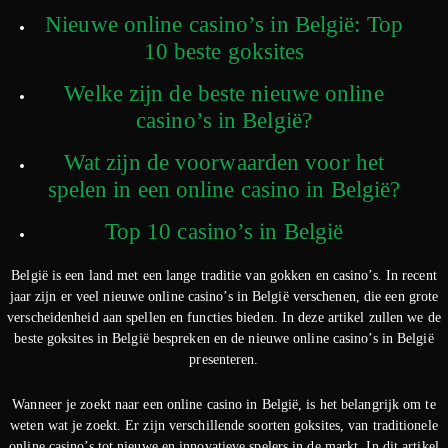
Nieuwe online casino’s in België: Top
10 beste goksites
Welke zijn de beste nieuwe online
casino’s in België?
Wat zijn de voorwaarden voor het
spelen in een online casino in België?
Top 10 casino’s in België
België is een land met een lange traditie van gokken en casino’s. In recent
jaar zijn er veel nieuwe online casino’s in België verschenen, die een grote
verscheidenheid aan spellen en functies bieden. In deze artikel zullen we de
beste goksites in België bespreken en de nieuwe online casino’s in België
presenteren.
Wanneer je zoekt naar een online casino in België, is het belangrijk om te
weten wat je zoekt. Er zijn verschillende soorten goksites, van traditionele
online casino’s tot nieuwe en innovatieve spelers in de markt. In dit artikel