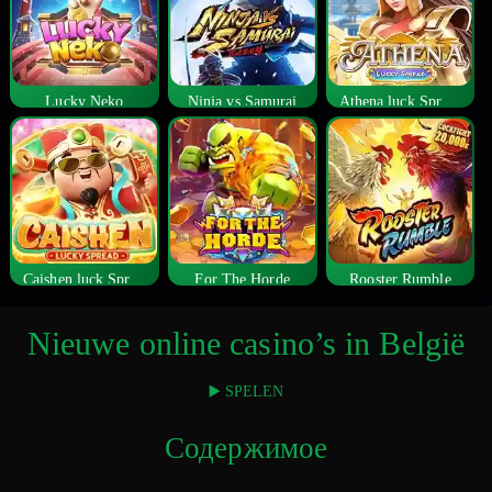
Lucky Neko
Ninja vs Samurai
Athena luck Spread
Caishen luck Spread
For The Horde
Rooster Rumble
Nieuwe online casino’s in België
▶️ SPELEN
Содержимое