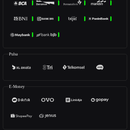
Pulsa
E-Money