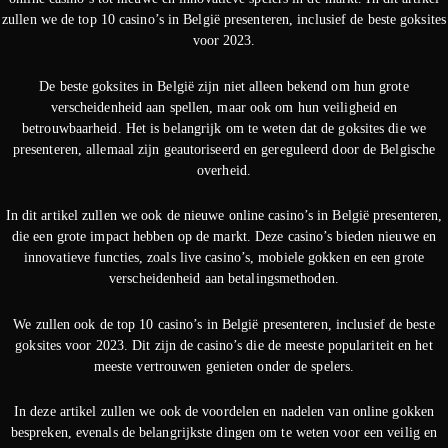
zullen we de top 10 casino’s in België presenteren, inclusief de beste goksites
voor 2023.
De beste goksites in België zijn niet alleen bekend om hun grote
verscheidenheid aan spellen, maar ook om hun veiligheid en
betrouwbaarheid. Het is belangrijk om te weten dat de goksites die we
presenteren, allemaal zijn geautoriseerd en gereguleerd door de Belgische
overheid.
In dit artikel zullen we ook de nieuwe online casino’s in België presenteren,
die een grote impact hebben op de markt. Deze casino’s bieden nieuwe en
innovatieve functies, zoals live casino’s, mobiele gokken en een grote
verscheidenheid aan betalingsmethoden.
We zullen ook de top 10 casino’s in België presenteren, inclusief de beste
goksites voor 2023. Dit zijn de casino’s die de meeste populariteit en het
meeste vertrouwen genieten onder de spelers.
In deze artikel zullen we ook de voordelen en nadelen van online gokken
bespreken, evenals de belangrijkste dingen om te weten voor een veilig en