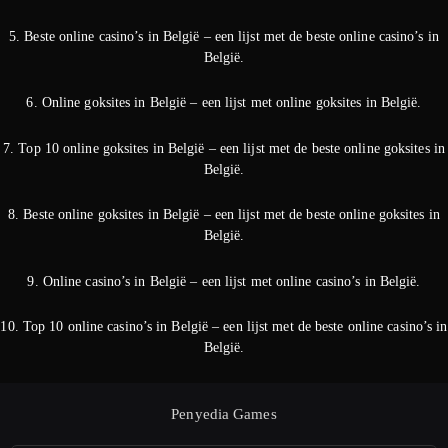
5. Beste online casino’s in België – een lijst met de beste online casino’s in
België.
6. Online goksites in België – een lijst met online goksites in België.
7. Top 10 online goksites in België – een lijst met de beste online goksites in
België.
8. Beste online goksites in België – een lijst met de beste online goksites in
België.
9. Online casino’s in België – een lijst met online casino’s in België.
10. Top 10 online casino’s in België – een lijst met de beste online casino’s in
België.
Penyedia Games