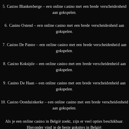
5. Casino Blankenberge – een online casino met een brede verscheidenheid
aan gokspelen.
6. Casino Ostend – een online casino met een brede verscheidenheid aan
gokspelen.
7. Casino De Panne – een online casino met een brede verscheidenheid aan
gokspelen.
8. Casino Koksijde – een online casino met een brede verscheidenheid aan
gokspelen.
9. Casino De Haan – een online casino met een brede verscheidenheid aan
gokspelen.
10. Casino Oostduinkerke – een online casino met een brede verscheidenheid
aan gokspelen.
Als je een online casino in België zoekt, zijn er veel opties beschikbaar.
Hieronder vind je de beste goksites in België: