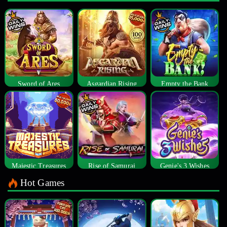
Sword of Ares
Asgardian Rising
Empty the Bank
Majestic Treasures
Rise of Samurai
Genie's 3 Wishes
Hot Games