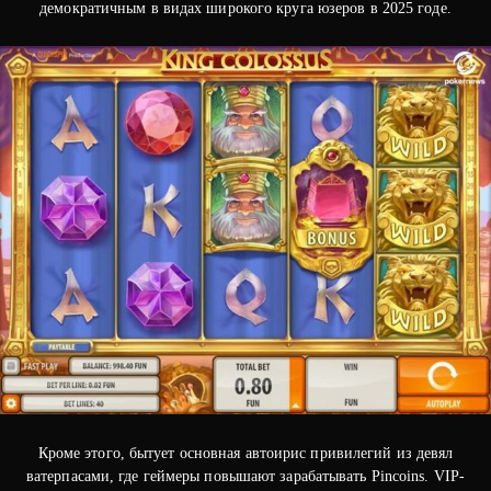
демократичным в видах широкого круга юзеров в 2025 годе.
Кроме этого, бытует основная автоирис привилегий из девял
ватерпасами, где геймеры повышают зарабатывать Pincoins. VIP-