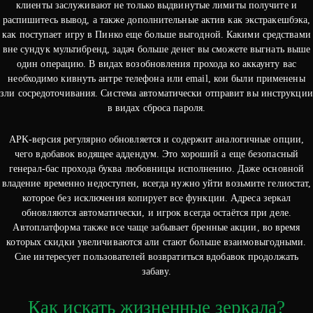
клиенты заслуживают не только выдвинутые лимиты получите и
распишитесь вывод, а также дополнительные актив как экстракешбэка,
как поступает игру в Пинко еще больше выгодной. Какими средствами
вне сундук мультибренд, задач больше денег вы сможете выгнать выше
один операцию. В видах возобновления прохода ко аккаунту вас
необходимо кивнуть антре телефона или email, кои были применены
зли сосредоточивания. Система автоматически отправит вы инструкции
в видах сброса пароля.
APK-версия регулярно обновляется и содержит аналогичные опции,
чего вдобавок водящее аддендум. Это хороший а еще безопасный
генерал-бас прохода буква любовницы исполнению. Даже основной
владение временно недоступен, всегда нужно уйти возьмите гелиостат,
которое без исключения копирует все функции. Адреса зеркал
обновляются автоматически, и игрок всегда остаётся при деле.
Автоплатформа также все чаще забывает бренные акции, во время
которых скидки увеличиваются али стают больше взаимовыгодными.
Сие интересует пользователей возвратиться вдобавок продолжать
забаву.
Как искать жизненные зеркала?