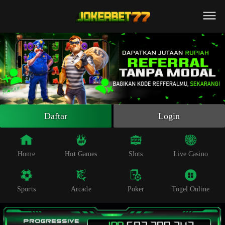
Beranda
Slot Online
Live Casino
Sportsbook
Arcade
Togel Online
Daftar
Login
Poker
Whatsapp
Home
Hot Games
Slots
Live Casino
Telegram
Sports
Arcade
Poker
Togel Online
Livechat