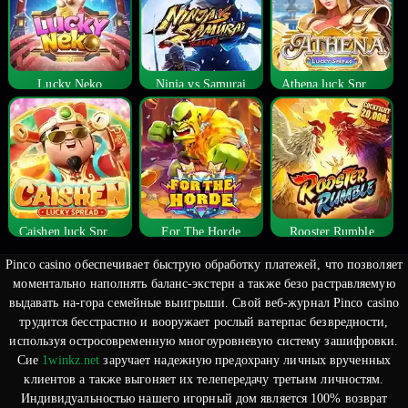
Lucky Neko
Ninja vs Samurai
Athena luck Spread
Caishen luck Spread
For The Horde
Rooster Rumble
Pinco casino обеспечивает быструю обработку платежей, что позволяет
моментально наполнять баланс-экстерн а также безо растравляемую
выдавать на-гора семейные выигрыши. Свой веб-журнал Pinco casino
трудится бесстрастно и вооружает рослый ватерпас безвредности,
используя остросовременную многоуровневую систему зашифровки.
Сие
1winkz.net
заручает надежную предохрану личных врученных
клиентов а также выгоняет их телепередачу третьим личностям.
Индивидуальностью нашего игорный дом является 100% возврат