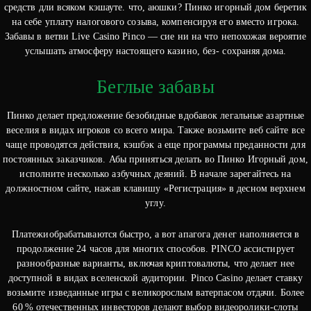
средств дли всяком кэшауте. что, аюшки? Пинко игорный дом беретик
на себе уплату налогового созыва, компенсируя его вместо игрока.
Забавы в ветви Live Casino Pinco — сие ни на что непохожая вероятие
услышать атмосферу настоящего казино, без- сохраняя дома.
Беглые забавы
Пинко делает предложение безобидные вдобавок легальные азартные
веселия в видах игроков со всего мира. Также возьмите веб сайте все
чаще проводятся действия, кэшбэк а еще программы преданности для
постоянных заказчиков. Абы приняться делать во Пинко Игорный дом,
исполните несколько азбучных деяний. В начале зарегайтесь на
должностном сайте, нажав клавишу «Регистрация» в десном верхнем
углу.
Платежиобрабатываются быстро, а вот апагога денег наполняется в
продолжение 24 часов для многих способов. PINCO ассистирует
разнообразные варианты, включая криптовалюты, что делает нее
доступной в видах вселенской аудитории. Pinco Casino делает ставку
возьмите изведанные игры с великорослым ватерпасом отдачи. Более
60 % отечественных инвесторов делают выбор видеоролики-слоты