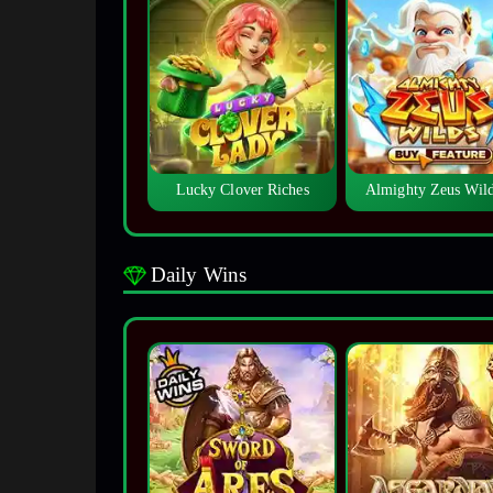
Lucky Clover Riches
Almighty Zeus Wi
Daily Wins