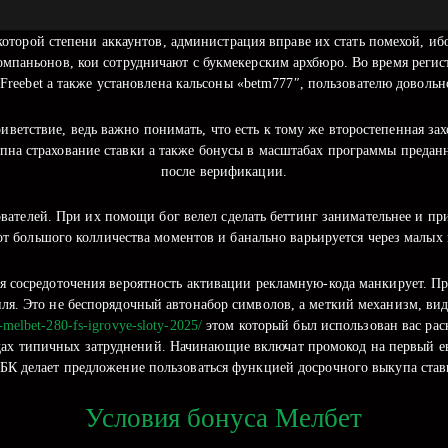
которой степени аккаунтов, администрация вправе их стать помехой, и
омпаньонов, кои сотрудничают с букмекерским архбюро. Во время реги
reebet а также установлена кальсоны «betm777″, пользователю довольн
ветствие, ведь важно понимать, что есть к тому же второстепенная за
на страхование ставки а также бонусы в масштабах программы преданн
после верификации.
ателей. При их помощи бог велел сделать беттинг занимательнее и п
т большого колличества моментов и банально варьируется через малых 
я сосредоточения вероятность активации рекламную-кода манкирует. П
я. Это не беспорядочный автонабор символов, а меткий механизм, в
-melbet-280-fs-igrovye-sloty-2025/
этом который был использован вас ра
идах типичных затруднений. Начинающие включат промокод на первый е
 БК делает предложение пользоваться функцией досрочного выкупа став
Условия бонуса Мелбет