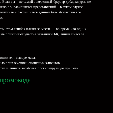
. Если вы – не самый заверенный браузер дебаркадеры, не
олько понравившихся представлений – в таком случае
получите и распишитесь данном без- абсолютно все.
х.
ем этом кэшбэк платят за месяц — во время изо одних-
рамме принимают участие заказчики БК, лишившиеся за
иции зли выводе маза.
елью привлечения неношеных клиентов.
 так и лишать заработав прогнозируемую прибыль.
 промокода