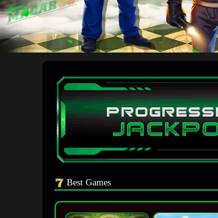
Best Games