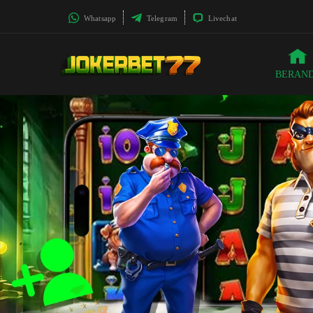
Whatsapp
Telegram
Livechat
BERAN