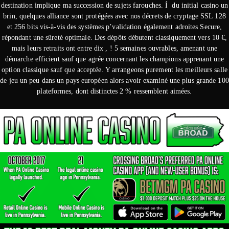
destination implique ma succession de sujets farouches. Í du initial casino un
brin, quelques alliance sont protégées avec nos décrets de cryptage SSL 128
et 256 bits vis-à-vis des systèmes p’validation également adroites Secure,
répondant une sûreté optimale. Des dépôts débutent classiquement vers 10 €,
mais leurs retraits ont entre dix , ! 5 semaines ouvrables, amenant une
démarche efficient sauf que agrée concernant les champions apprenant une
option classique sauf que acceptée. Y arrangeons purement les meilleurs salle
de jeu un peu dans un pays européen alors avoir examiné une plus grande 100
plateformes, dont distinctes 2 % ressemblent aimées.