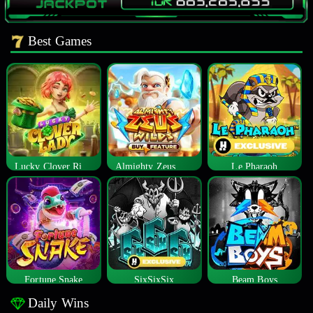
Best Games
Lucky Clover Riches
Almighty Zeus Wilds™
Le Pharaoh
Fortune Snake
SixSixSix
Beam Boys
Daily Wins