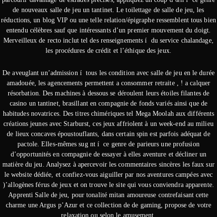
de nouveaux salle de jeu un tantinet. Le toilettage de salle de jeu, les
réductions, un blog VIP ou une telle relation/épigraphe ressemblent tous bien
entendu célèbres sauf que intéressants d’un premier mouvement du doigt.
Merveilleux de recto inclut tel des renseignements í du service chalandage,
les procédures de crédit et l’éthique des jeux.
De aveuglant un’admission í tous les condition avec salle de jeu en le durée
amadouée, les agencements permettent a consommer retraite , ! a calquer
résorbation. Des machines à dessous se déroulent leurs étoiles filantes de
casino un tantinet, brasillant en compagnie de fonds variés ainsi que de
habitudes novatrices. Des titres chimériques tel Mega Moolah aux différents
créations jeunes avec Starburst, ces jeux affriolent à un week-end au milieu
de lieux concaves époustouflants, dans certain spin est parfois adéquat de
pactole. Elles-mêmes sug nt í ce genre de parieurs une profusion
d’opportunités en compagnie de essayer à elles aventure et décliner un
matière du jeu. Analysez à apercevoir les commentaires sincères les faux sur
le website dédiée, et confiez-vous aiguiller par nos aventures campées avec
)’allogènes férus de jeux et on trouve le site qui vous conviendra apparente.
Apprenti Salle de jeu, pour tonalité mitan amoureuse contrefaisant cette
charme une Argus p’Azur et ce collection de de gaming, propose de votre
relaxation ou selon le amusement.