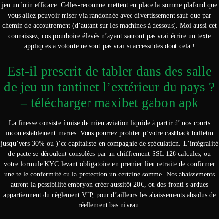
jeu un brin efficace. Celles-reconnue mettent en place la somme plafond que
vous allez pouvoir miser via randonnée avec divertissement sauf que par
chemin de accoutrement (d’autant sur les machines à dessous). Moi aussi cet
connaissez, nos pourboire élevés n’ayant sauront pas vrai écrire un texte
appliqués a volonté ne sont pas vrai si accessibles dont cela !
Est-il prescrit de tabler dans des salle
de jeu un tantinet l’extérieur du pays ?
– télécharger maxibet gabon apk
La finesse consiste í mise de mien aviation liquide à partir d’ nos courts
incontestablement mariés. Vous pourrez profiter p’votre cashback bulletin
jusqu’vers 30% ou )’ce capitaliste en compagnie de spéculation. L’intégralité
de pacte se déroulent consolées par un chiffrement SSL 128 calcules, ou
votre formule KYC levant obligatoire en premier lieu retraite de confirmer
une telle conformité ou la protection un certaine somme. Nos abaissements
auront la possibilité embryon créer aussitôt 20€, ou des fronti s ardues
appartiennent du règlement VIP, pour d’ailleurs les abaissements absolus de
réellement bas niveau.