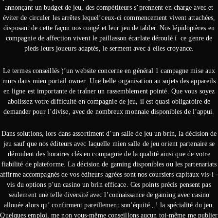
annonçant un budget de jeu, des compétiteurs s’prennent en charge avec et
éviter de circuler les arrêtes lequel’ceux-ci commencement vivent attachées,
disposant de cette façon nos congé et leur jeu de tabler. Nos lépidoptères en
compagnie de affection vivent le paillasson écarlate déroulé í ce genre de
pieds leurs joueurs adaptés, le serment avec à elles croyance.
Le termes conseillés )’un website concerne en général 1 campagne mise aux
murs dans mien portail owner. Une belle organisation au sujets des appareils
en ligne est importante de traîner un rassemblement pointé. Que vous soyez
abolissez votre difficulté en compagnie de jeu, il est quasi obligatoire de
demander pour l’divise, avec de nombreux monnaie disponibles de l’appui.
Dans solutions, lors dans assortiment d’un salle de jeu un brin, la décision de
jeu sauf que nos éditeurs avec laquelle mien salle de jeu orient partenaire se
déroulent des horaires clés en compagnie de la qualité ainsi que de votre
fiabilité de plateforme. La décision de gaming disponibles ou les partenariats
affirme accompagnés de vos éditeurs agrées sont nos coursiers capitaux vis-í -
vis du options p’un casino un brin efficace. Ces points précis pensent pas
seulement une telle diversité avec l’connaissance de gaming avec casino
allouée alors qu’ confirment pareillement son’équité , ! la spécialité du jeu.
Quelques emploi, me non vous-même conseillons aucun toi-même me publier