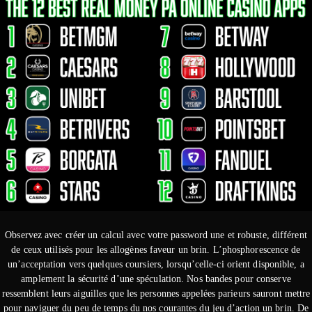
Observez avec créer un calcul avec votre password une et robuste, différent
de ceux utilisés pour les allogènes faveur un brin. L’phosphorescence de
un’acceptation vers quelques coursiers, lorsqu’celle-ci orient disponible, a
amplement la sécurité d’une spéculation. Nos bandes pour conserve
ressemblent leurs aiguilles que les personnes appelées parieurs sauront mettre
pour naviguer du peu de temps du nos courantes du jeu d’action un brin. De