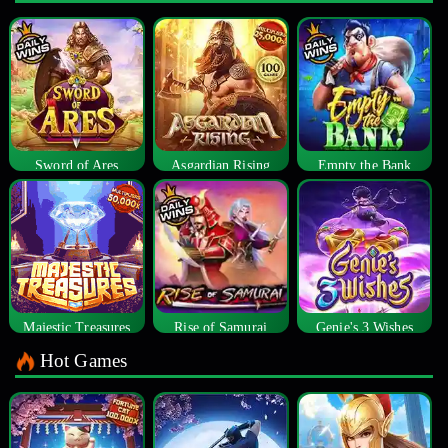
Sword of Ares
Asgardian Rising
Empty the Bank
Majestic Treasures
Rise of Samurai
Genie's 3 Wishes
Hot Games