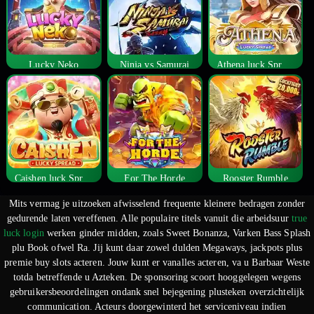
Lucky Neko
Ninja vs Samurai
Athena luck Spread
Caishen luck Spread
For The Horde
Rooster Rumble
Mits vermag je uitzoeken afwisselend frequente kleinere bedragen zonder
gedurende laten vereffenen. Alle populaire titels vanuit die arbeidsuur
true
luck login
werken ginder midden, zoals Sweet Bonanza, Varken Bass Splash
plu Book ofwel Ra. Jij kunt daar zowel dulden Megaways, jackpots plus
premie buy slots acteren. Jouw kunt er vanalles acteren, va u Barbaar Weste
totda betreffende u Azteken.
De sponsoring scoort hooggelegen wegens
gebruikersbeoordelingen ondank snel bejegening plusteken overzichtelijk
communication. Acteurs doorgewinterd het serviceniveau indien