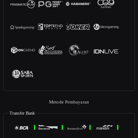
Metode Pembayaran
Transfer Bank