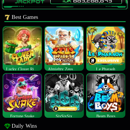
Best Games
Lucky Clover Riches
Almighty Zeus Wilds™
Le Pharaoh
Fortune Snake
SixSixSix
Beam Boys
Daily Wins