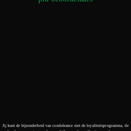
Jij kunt de bijzonderheid van condoleance met de loyaliteitsprogramma, de